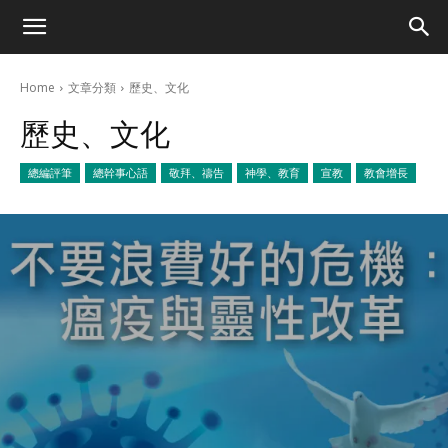
Home
文章分類
歷史、文化
歷史、文化
總編評筆
總幹事心語
敬拜、禱告
神學、教育
宣教
教會增長