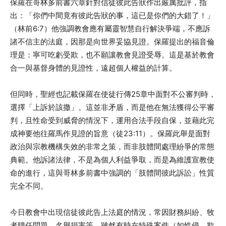
保羅在哥林多前書六章針對信徒彼此告狀作出嚴厲批評，指
出：「你們中間竟有彼此告狀的事，這已是你們的大錯了！」
（林前6:7）他強調教會應有屬靈智慧自行解決爭端，不應訴
諸不信主的法庭，因那是向世界妥協見證。保羅提出的福音倫
理是：寧可吃虧受欺，也不願讓教會見證受辱。這是基於教會
合一與基督身體的見證性，遠超個人權益的計算。
但同時，聖經也記載保羅在使徒行傳25章中面對不公審判時，
選擇「上訴於該撒」。這並非矛盾，而是他在無法獲得公平審
判，且性命受到威脅的情況下，運用合法手段自保，並藉此完
成神要他往羅馬作見證的旨意（徒23:11）。保羅此舉是面對
政治與宗教機構失效的非常之策，而非肢體間處理紛爭的常態
典範。他訴諸法律，不是為個人利益爭取，而是為維護宣教使
命的進行，這與哥林多前書中強調的「肢體間彼此訴訟」性質
完全不同。
今日教會中出現信徒彼此告上法庭的情況，常因財務糾紛、牧
者聘任問題、名譽損害等。雖然有時在特殊案件（如性侵、欺