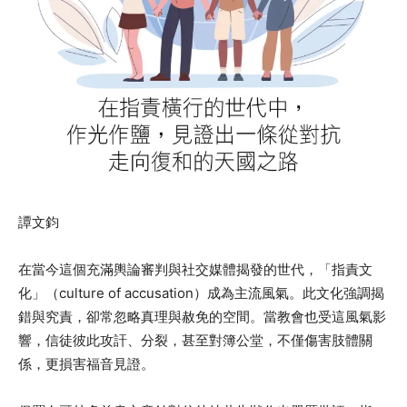
譚文鈞
在當今這個充滿輿論審判與社交媒體揭發的世代，「指責文
化」（culture of accusation）成為主流風氣。此文化強調揭
錯與究責，卻常忽略真理與赦免的空間。當教會也受這風氣影
響，信徒彼此攻訐、分裂，甚至對簿公堂，不僅傷害肢體關
係，更損害福音見證。