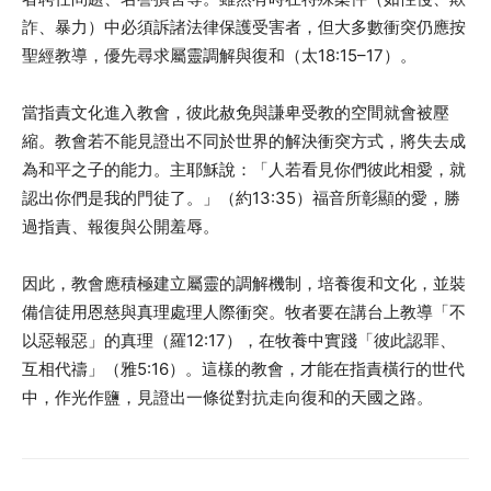
詐、暴力）中必須訴諸法律保護受害者，但大多數衝突仍應按
聖經教導，優先尋求屬靈調解與復和（太18:15–17）。
當指責文化進入教會，彼此赦免與謙卑受教的空間就會被壓
縮。教會若不能見證出不同於世界的解決衝突方式，將失去成
為和平之子的能力。主耶穌說：「人若看見你們彼此相愛，就
認出你們是我的門徒了。」（約13:35）福音所彰顯的愛，勝
過指責、報復與公開羞辱。
因此，教會應積極建立屬靈的調解機制，培養復和文化，並裝
備信徒用恩慈與真理處理人際衝突。牧者要在講台上教導「不
以惡報惡」的真理（羅12:17），在牧養中實踐「彼此認罪、
互相代禱」（雅5:16）。這樣的教會，才能在指責橫行的世代
中，作光作鹽，見證出一條從對抗走向復和的天國之路。