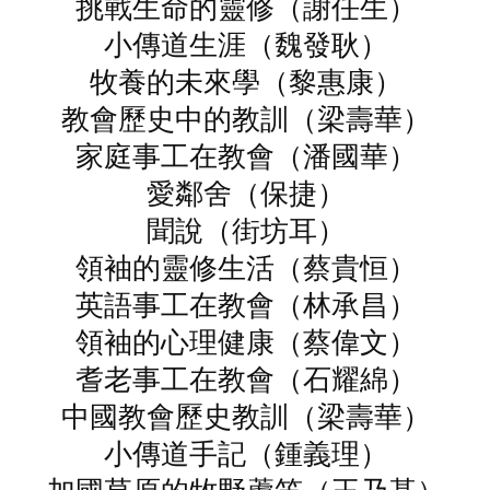
挑戰生命的靈修（謝任生）
小傳道生涯（魏發耿）
牧養的未來學（黎惠康）
教會歷史中的教訓（梁壽華）
家庭事工在教會（潘國華）
愛鄰舍（保捷）
聞說（街坊耳）
領袖的靈修生活（蔡貴恒）
英語事工在教會（林承昌）
領袖的心理健康（蔡偉文）
耆老事工在教會（石耀綿）
中國教會歷史教訓（梁壽華）
小傳道手記（鍾義理）