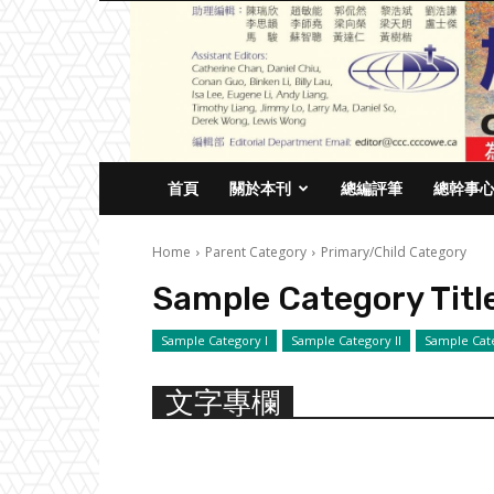
首頁
關於本刊
總編評筆
總幹事
Home
Parent Category
Primary/Child Category
Sample Category Titl
Sample Category I
Sample Category II
Sample Cate
文字專欄