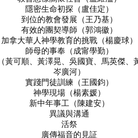
隱密生命初探（盧佳定）
到位的教會發展（王乃基）
有效的團契導師（郭鴻徽）
加拿大華人神學教育的挑戰（楊慶球）
師母的事奉（成甯學勤）
（黃可順、黃澤晃、吳國寶、馬英傑、
岑廣河）
實踐門徒訓練（王國鈞）
神學現場（楊素媛）
新中年事工（陳建安）
異議與溝通
活祭
廣傳福音的見証