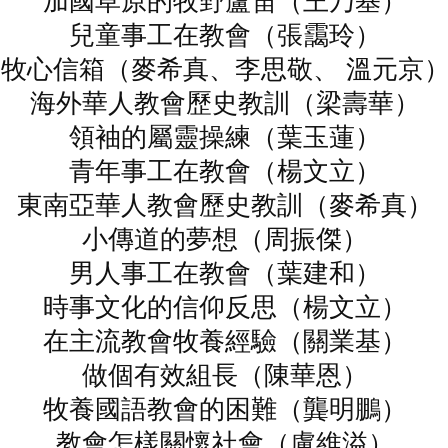
加國草原的牧野蘆笛（王乃基）
兒童事工在教會（張靄玲）
牧心信箱（麥希真、李思敬、 溫元京
海外華人教會歷史教訓（梁壽華）
領袖的屬靈操練（葉玉蓮）
青年事工在教會（楊文立）
東南亞華人教會歷史教訓（麥希真）
小傳道的夢想（周振傑）
男人事工在教會（葉建和）
時事文化的信仰反思（楊文立）
在主流教會牧養經驗（關業基）
做個有效組長（陳華恩）
牧養國語教會的困難（龔明鵬）
教會怎樣關懷社會（盧維溢）