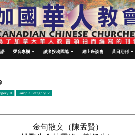
心語
聲音專欄
讀者投稿園地
網上座談會
昔日期刊
e
gory III
Sample Category IV
金句散文（陳孟賢）