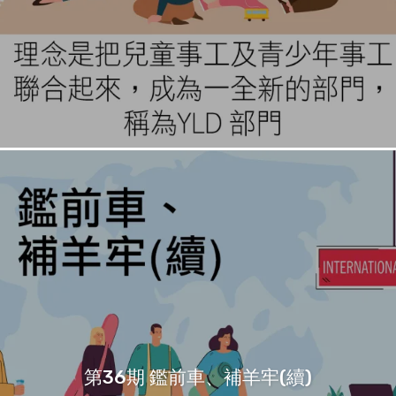
第36期 鑑前車、補羊牢(續)