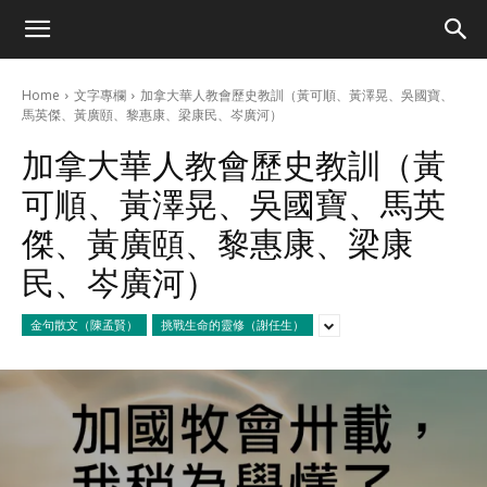
Home
文字專欄
加拿大華人教會歷史教訓（黃可順、黃澤晃、吳國寶、
馬英傑、黃廣頤、黎惠康、梁康民、岑廣河）
加拿大華人教會歷史教訓（黃
可順、黃澤晃、吳國寶、馬英
傑、黃廣頤、黎惠康、梁康
民、岑廣河）
金句散文（陳孟賢）
挑戰生命的靈修（謝任生）