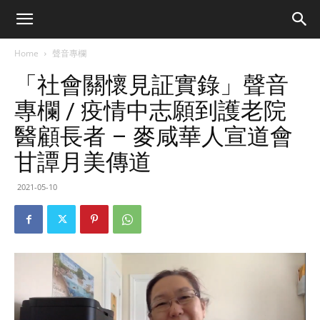
Home
聲音專欄
「社會關懷見証實錄」聲音
專欄 / 疫情中志願到護老院
醫顧長者 – 麥咸華人宣道會
甘譚月美傳道
2021-05-10