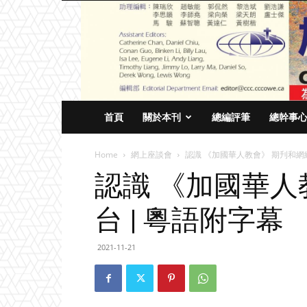
首頁
關於本刊
總編評筆
總幹事
Home
網上座談會
認識 《加國華人教會》 期刋和網
認識 《加國華人
台 | 粵語附字幕
2021-11-21