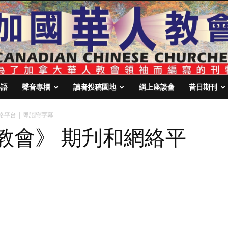
心語
聲音專欄
讀者投稿園地
網上座談會
昔日期刊
絡平台 | 粵語附字幕
教會》 期刋和網絡平