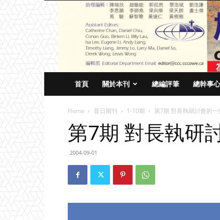
首頁
關於本刊
總編評筆
總幹事
Home
昔日期刊
1-10期
第7期 對長執研討會的一
第7期 對長執研
2004-09-01