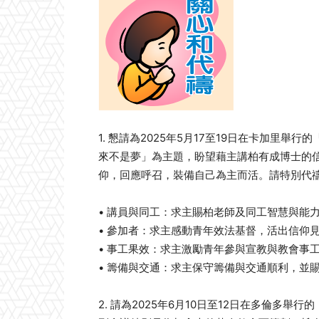
1. 懇請為2025年5月17至19日在卡加里
來不是夢」為主題，盼望藉主講柏有成博士的
仰，回應呼召，裝備自己為主而活。請特別代
• 講員與同工：求主賜柏老師及同工智慧與能
• 參加者：求主感動青年效法基督，活出信仰
• 事工果效：求主激勵青年參與宣教與教會事
• 籌備與交通：求主保守籌備與交通順利，並
2. 請為2025年6月10日至12日在多倫多