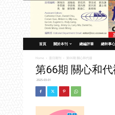
首頁
關於本刊
總編評筆
總幹事
Home
昔日期刊
第66期 關心和代禱
第66期 關心和代
2025-03-01