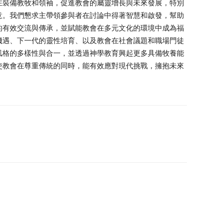
在裝備教牧和領袖，促進教會的屬靈增長與未來發展，特別
意。我們懇求主帶領參與者在討論中得著智慧和啟發，幫助
的有效交流與傳承，並賦能教會在多元文化的環境中成為福
機遇、下一代的靈性培育、以及教會在社會議題和職場門徒
風格的多樣性與合一，並透過神學教育興起更多具備牧養能
使教會在尊重傳統的同時，能有效應對現代挑戰，擁抱未來