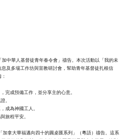
舉行的「加中華人基督徒青年春令會」禱告。本次活動以「我的未
信息及多場工作坊與宣教研討會，幫助青年基督徒扎根信
禱：
力，完成預備工作，並分享主的心意。
見證。
工，成為神國工人。
賜與旅程平安。
舉行的「加拿大華福邁向四十的圓桌匯系列」（粵語）禱告。這系