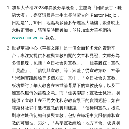
加拿大華福2023年異象分享晚會，主題為「回歸蒙古・馳
騁大漠」，嘉賓講員是土生土長於蒙古的 Pastor Mojic，
日期是11月19日，地點為多倫多華麗宮大酒樓，聚會晚上
六時正開始，請預留時間參加，並於加拿大華福網站
www.cccowe.ca
報名。
世界華福中心《華福文庫》是一個全面和多元的資源平
台，專注於提供各種與宣教相關的文章和見證。文庫分為
多個板塊，包括「今日社會與宣教」、「佳美腳踪：宣教
士見證」、「信徒與宣教」等，涵蓋了從宣教策略、神學
思考到實踐經驗等多個方面。其中，「今日社會與宣教」
板塊探討了華人教會在末世論背景下的宣教使命，以及亞
洲宣教服侍的當務之急。而「佳美腳踪：宣教士見證」則
提供了宣教士在不同文化和宗教背景下的實踐經驗，如在
穆斯林社群中進行宣教的實用建議。「信徒與宣教」板塊
則專注於信徒如何參與宣教，包括在職場中實踐信仰和宣
教的可能性。另外，「共享宣教經驗：地方堂會」板塊則