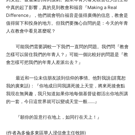
中真的起了影響，真的見到教會和福音『Making a Real
Difference』，他們就會明白福音是值得廣傳的信息，教會是
值得留下和投身的地方。但我們要撫心自問的是：今天的年青
人在教會中看見甚麼呢？
可能我們需要調較一下我們一直問的問題。我們問『教會
怎樣可以留住我們的年青人？』可能一個比較好的問題是『教
會怎樣可把我們的年青人差派出去？』
最近和一位未信朋友談到信仰的事情。他對我說(請寬恕
我的廣東話)：『你地成日同我講死後上天堂，將來死後會點
我現在無興趣，我只知道如果你地每個基督徒都活出你地所講
的一套，今日這世界就可以變成天堂一般……』
『願你的旨意行在地上，如同行在天上！』
(作者為多倫多東區華人浸信會主任牧師)