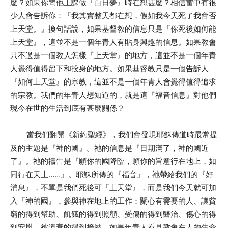
麼？如果你問他上課做『白日夢』時在想甚麼？相信當中有很
少人會告訴你：『我其實整天都在想，假如我今天死了我會否
上天堂。』換句話說，如果基督教的信息只是『你死後如何能
上天堂』，這並不是一個年青人有貼身興趣的信息。如果教會
只不過是一個教人怎樣『上天堂』的地方，這並不是一個年青
人覺得值得留下和投身的地方。如果基督教只是一個告訴人
『如何上天堂』的宗教，這並不是一個年青人會覺得值得追求
的宗教。我們的年青人想知道的，就是這『福音信息』對他們
現今在世的生活到底有甚麼關係？
當我們翻開《新約聖經》，我們會發現耶穌傳道時最常提
及的主題是『神的國』。祂的信息是『日期滿了，神的國近
了』。祂的禱告是『願你的國降臨，願你的旨意行在地上，如
同行在天上……』。耶穌所傳的『福音』，祂帶給我們的『好
消息』，不單是我們死後可『上天堂』，而是我們今天就可加
入『神的國』，參與神在地上的工作：關心有需要的人、讓貧
窮的得到幫助、飢餓的得到照顧、受傷的得到醫治、傷心的得
到安慰、被遺棄的得到接納。如果年青人看見教會在人的生命