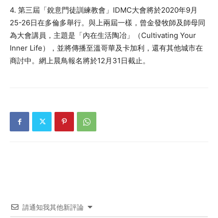
4. 第三屆「銳意門徒訓練教會」IDMC大會將於2020年9月
25-26日在多倫多舉行。與上兩屆一樣，曾金發牧師及師母同
為大會講員，主題是「內在生活陶冶」（Cultivating Your
Inner Life），並將傳播至溫哥華及卡加利，還有其他城市在
商討中。網上晨鳥報名將於12月31日截止。
請通知我其他新評論