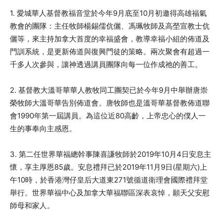
1. 愛城華人基督教福音堂於今年9月底至10月初邀得高雄福氣
教會的團隊：主任牧師楊錫儒伉儷、馮珮牧師及高塋宣教士伉
儷等，來主持加拿大首度的幸福盛會，教導幸福小組的佈道及
門訓系統，是更新佈道與復興門徒的策略。兩次聚會有超過一
千多人次參與，讓神透過講員團隊向每一位作成祂的善工。
2. 基督教大溫哥華華人教牧同工團契已於今年9月中舉辦唐崇
榮牧師大溫哥華告別佈道會。唐牧師也是溫哥華基督教佈道聯
會1990年第一屆講員。為這位近80高齡，上帝忠心的僕人一
生的事奉向主感恩。
3. 第二任世界華福總幹事陳喜謙牧師於2019年10月4日安息主
懷，享主厚恩85歲。安息禮拜已於2019年11月9日(星期六)上
午10時，於香港灣仔皇后大道東271號循道衛理會國際禮拜堂
舉行。世界華福中心及加拿大華福聯區深表哀悼，願天父安慰
師母和家人。