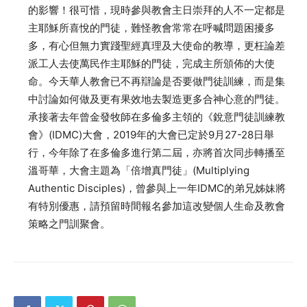
的影響！很可惜，現時參與教會主日崇拜的人不一定都是
主耶穌所喜悅的門徒，難怪教會常常在呼喊問題困擾多
多，有心但無力實踐聖經真理及大使命的教導，更枉論差
派工人去使萬民作主耶穌的門徒，完成主所頒佈的大使
命。今天華人教會已不再辯論是否要做門徒訓練，而是集
中討論如何做及更有果效地去製造更多合神心意的門徒。
承接著去年曾金發牧師在多倫多主領的《銳意門徒訓練教
會》(IDMC)大會，2019年的大會已定於9月27-28日舉
行，今年除了在多倫多進行第二屆，亦將首次同步轉播至
溫哥華，大會主題為「倍增真門徒」(Multiplying
Authentic Disciples)，曾參與上一年IDMC的弟兄姊妹將
有特別優惠，請預留時間報名參加這改變個人生命及教會
策略之門訓聚會。