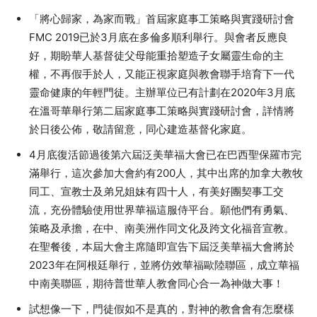
「將心歸家，為家而戰」首屆家庭事工策略與實踐研討會
FMC 2019已於3月底在多倫多順利舉行。與會者反應良
好，期盼華人基督徒父母能重拾塑造子女屬靈生命的主
權，不再假手於人，又能正視家庭與教會聯手培育下一代
靈命健康的年輕門徒。主辦單位已有計劃在2020年3月底
在溫哥華舉行第二屆家庭事工策略與實踐研討會，詳情將
於日後公佈，敬請留意，同心建造基督化家庭。
4月底復活節過後第六屆泛美華福大會已在巴西聖保羅市完
滿舉行，這次參加大會約有200人，其中出席的加拿大教牧
同工、宣教士及弟兄姐妹有四十人，有美好團契事工交
流，充份體驗使用世界華福這服侍平台。願他們有勇氣、
策略及承擔，在中、南美洲作同文化及跨文化福音宣教。
在聖餐後，本屆大會主席隨即宣告下屆泛美華福大會將於
2023年在阿根廷舉行，並將仿效華福歐陸聯區，成立華福
中南美聯區，期待普世華人教會同心合一為神做大事！
試想像一下，門徒假如不是真的，對神的教會會有怎麼樣