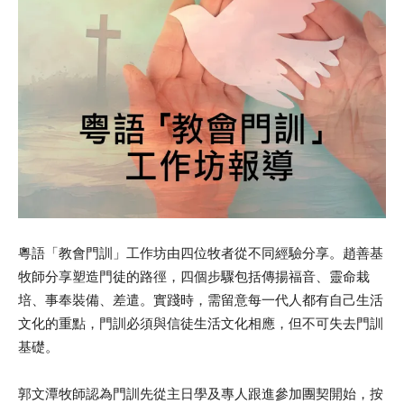
粵語「教會門訓」工作坊由四位牧者從不同經驗分享。趙善基
牧師分享塑造門徒的路徑，四個步驟包括傳揚福音、靈命栽
培、事奉裝備、差遣。實踐時，需留意每一代人都有自己生活
文化的重點，門訓必須與信徒生活文化相應，但不可失去門訓
基礎。
郭文潭牧師認為門訓先從主日學及專人跟進參加團契開始，按