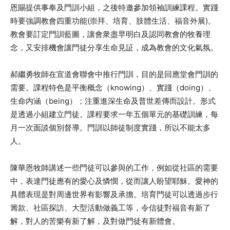
恩賜提供事奉及門訓小組，之後特邀參加領袖訓練課程。實踐
時要強調教會四重功能(崇拜、培育、肢體生活、福音外展)。
教會要訂定門訓藍圖，讓會衆盡早明白及認同教會的牧養理
念，又安排機會讓門徒分享生命見証，成為教會的文化氣氛。
郝繼勇牧師在宣道會聯會中推行門訓，目的是回應堂會門訓的
需要。課程特色是平衡概念（knowing）、實踐（doing）、
生命内涵（being）；注重進深生命及普世差傳而設計。形式
是透過小組建立門徒。課程要求一年五個單元的基礎訓練，每
月一次面談個別督導。門訓以師徒制度實踐，所以不能太多
人。
陳華恩牧師講述一些門徒可以參與的工作，例如從社區的需要
中，表達門徒應有的愛心及憐憫，從而讓人盼望耶穌。愛神的
具體表現是對周邊世界有影響及承擔。培育門徒可以透過步行
籌款、社區探訪、大型活動做義工等，令信徒對福音有新了
解，對人的苦樂有新了解，及對做門徒有新體會。