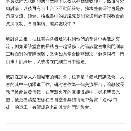
事長冼錦光牧師和澳門聖經學院校牧林國標牧師），然後有分
組討論，以後再有台上台下互動問答等。務求整個研討會是多
角度交流、錘鍊、檢視書中的提議究竟能否適用於不同教會的
資源限制、各自架構、差異處境中？
研討會之後，往往有與會者邀約我到他們的堂會中再進深交
流，例如跟該堂會的長執會一起退修，討論該堂會推動門訓事
工時面對的實際困難，又例如為堂會開辦幾次「勉導同行」門
訓事工訓練班，又或者在門訓主日中證道。
或許在加拿大六個城市的研討會，也算是「銳意門訓教會」大
會的其中一項跟進工作。研討會作為一個交流平台，讓教牧長
執們彼此啟發借鏡，在智慧火花的互相激盪中，尋求聖靈光
照，便更看清楚怎樣在各自堂會具體情況中落實「造/做門
徒」的事工，有望成為名副其實的門訓教會。