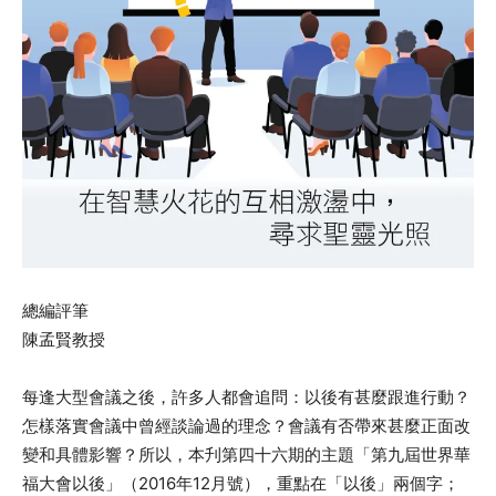
總編評筆
陳孟賢教授
每逢大型會議之後，許多人都會追問：以後有甚麼跟進行動？
怎樣落實會議中曾經談論過的理念？會議有否帶來甚麼正面改
變和具體影響？所以，本刋第四十六期的主題「第九屆世界華
福大會以後」（2016年12月號），重點在「以後」兩個字；