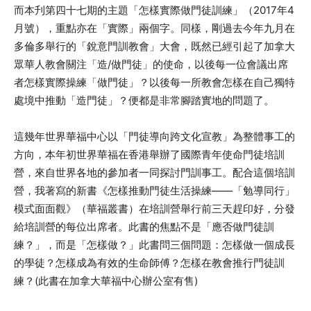
而本刋第四十七期的主題「怎樣實際做門徒訓練」（2017年4
月號），重點亦在「實際」兩個字。同樣，剛過去今年九月在
多倫多舉行的「銳意門訓教會」大會，既然已經引起了加拿大
眾華人教會關注「造/做門徒」的使命，以後每一位會議出席
者怎樣實際操練「做門徒」？以後每一所教會怎樣在自己獨特
處境中推動「造門徒」？便都是非常腳踏實地的問題了。
這幾年世界華福中心以「門徒導向跨文化宣教」為整體事工的
方向，本年初世界華福在香港舉辦了國際青年使命門徒培訓
營，來自世界各地的參加者一同探討門訓事工。配合這個培訓
營，我著寫的新書《怎樣推動門徒生活操練——「勉導同行」
模式面面觀》（華福叢書）在培訓營舉行前三天趕印好，分發
給培訓營的每位出席者。此書的焦點不是「應否做門徒訓
練？」，而是「怎樣做？」此書問三個問題：怎樣做一個成長
的學徒？怎樣成為有效的生命師傅？怎樣在教會推行門徒訓
練？(此書在加拿大華福中心辦公室有售)