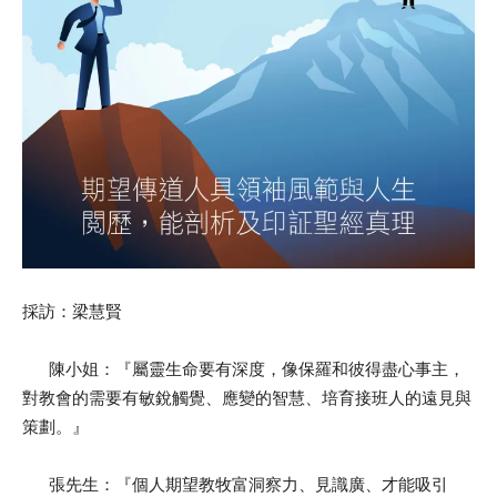
採訪：梁慧賢
陳小姐：『屬靈生命要有深度，像保羅和彼得盡心事主，
對教會的需要有敏銳觸覺、應變的智慧、培育接班人的遠見與
策劃。』
張先生：『個人期望教牧富洞察力、見識廣、才能吸引