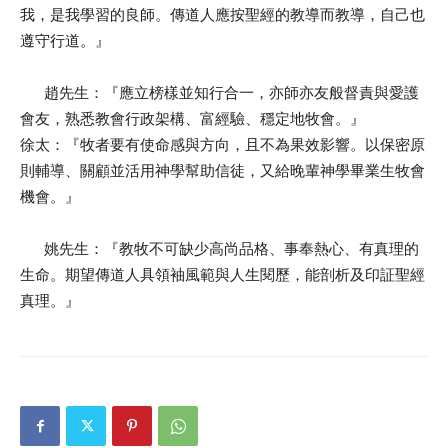
我，是我學習的良師。傳道人應按聖經的教導而教導，自己也
遵守行道。』
趙先生：『應立榜樣並知行合一，亦師亦友般督責與愛護
會友，熟悉教會行政架構、富經驗、穩定地牧會。』
徐太：『牧者要有使命感與方向，且不為果效影響。以保密原
則輔導、關顧並活用神學幫助信徒，又給晚輩神學畢業生牧會
機會。』
姚先生：『教牧不可缺少高尚品格、事奉熱心、有真理的
生命。期望傳道人具領袖風範與人生閱歷，能剖析及印証聖經
真理。』