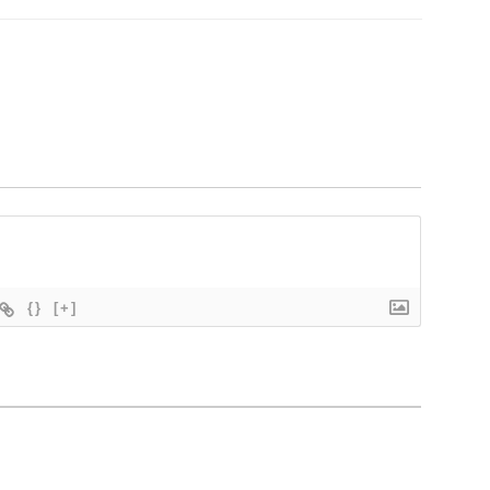
{}
[+]