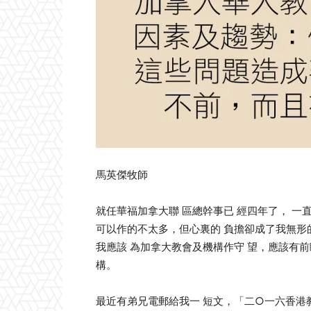
馬英傑牧師
就任華福加拿大聯 區總幹事已 經四年了， 一
可以作的不太多，但心裏的 負擔卻成了我無形
我應該 為加拿大教會及機構作守 望，應該有
構。
最近有弟兄電郵給我一 短文，「二○一六香港