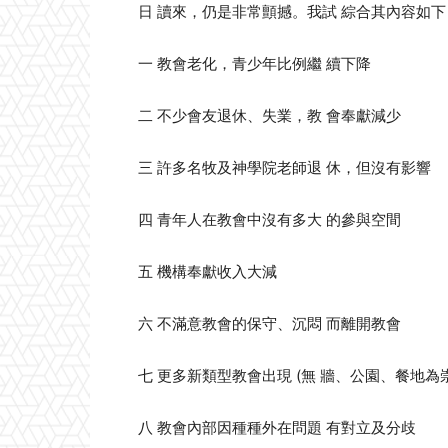
日 讀來，仍是非常顫撼。我試 綜合其內容如下
一 教會老化，青少年比例繼 續下降
二 不少會友退休、失業，教 會奉獻減少
三 許多名牧及神學院老師退 休，但沒有影響
四 青年人在教會中沒有多大 的參與空間
五 機構奉獻收入大減
六 不滿意教會的保守、沉悶 而離開教會
七 更多新類型教會出現 (無 牆、公園、餐地為
八 教會內部因種種外在問題 有對立及分歧