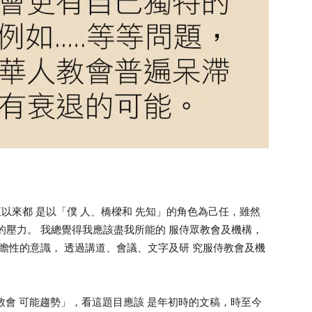
直以來都 是以「僕 人、橋樑和 先知」的角色為己任，雖然
的壓力。 我總覺得我應該盡我所能的 服侍眾教會及機構，
前瞻性的意識， 透過講道、會議、文字及研 究服侍教會及機
教會 可能趨勢」，看這題目應該 是年初時的文稿，時至今