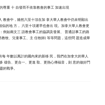
的尊重 十 自發而不依靠教會的事工 加速出現
人 教會中，雖然六至十項在加 拿大華人教會中仍未明顯出
相似的地 方， 六至十項遲早也會出 現。加拿大華人教會更
的：例如兩文三 語教會事工的協調及發展、 普通話事工的路
語教牧、兒童事工、主 任牧師) 等等問題，這些問 題造成華
有每 年數以萬計的國內來的新移 民，我們在加拿大的華人
多 禱告、更合一、更進 取、更熱心傳福音，刻 意的做好門
屬靈的戰爭。