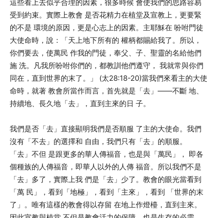
這些看上去似乎合理的因素，很多時候 會使我們的思路容易
受到約束。實際上教會 是否花精力在植堂及宣教上，更要緊
的不是 環境的原因，更是心志上的因素。主耶穌在 吩咐門徒
大使命時，說：「天上地下所有的 權柄都賜給我了。所以，
你們要去，使萬民 作我的門徒，奉父、子、聖靈的名給他們
施 洗。凡我所吩咐你們的，都教訓他們遵守， 我就常與你們
同在，直到世界的末了。」 (太28:18-20)當我們來看主的大使
命時，就著 教會所當作而言，首先就是「去」——不斷 地、
持續地、長久地「去」，直到主來的日 子。
我們是否「去」直接顯明我們是否順服 了主的大使命。我們
沒有「不去」的選擇和 自由，我們只有「去」的順服。
「去」不但 是跟更多的華人傳福音，也是與「萬民」， 即各
個種族的人傳福音，即華人以外的人傳 福音。所以我們不是
「去」多了，實際上我 們是「去」少了。教會的眼光當看到
「萬 民」，看到「地極」，看到「主來」，看到 「世界的末
了」。唯有這樣的教會得以存留 在地上作燈檯，直到主來。
因此宣教與植堂 不但是教會活力的保障，也是生存的必需。