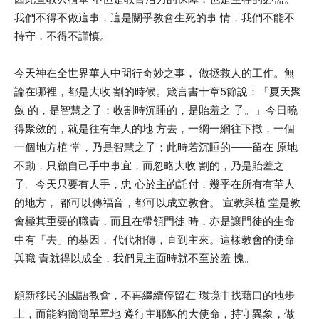
我們不得不做這事，這是關乎教會生死的事 情，我們不能不
持守，不得不謹慎。
今天神在全世界華人中間行奇妙之事， 做拯救人的工作。無
論在哪裡，都是大收 割的時候。箴言書十章5節說：「夏天聚
斂 的，是智慧之子；收割時沉睡的，是貽羞之 子。」今日曉
得聚斂的，就是往有華人的地 方去，一網一網往下撒，一個
一個地方植 堂，乃是智慧之子；此時若沉睡的——留在 原地
不動，只顧自己手中事宜，而忽略大收 割的，乃是貽羞之
子。今天只要有人手，忠 心於主的託付，幾乎在所有有華人
的地方， 都可以傳福音，都可以成立教會。 宣教與植 堂是教
會極其重要的職責，而且在帶領門徒 時，亦是讓門徒的生命
中有「去」的基因， 代代相傳，直到主來。這樣教會的使命
與職 責就得以成全，我們見主面時就不至於羞 愧。
願新移民的國語教會，不再繼續停留在 環境中找藉口的地步
上，而能夠簡簡單單地 遵行主耶穌的大使命，持守異象，做