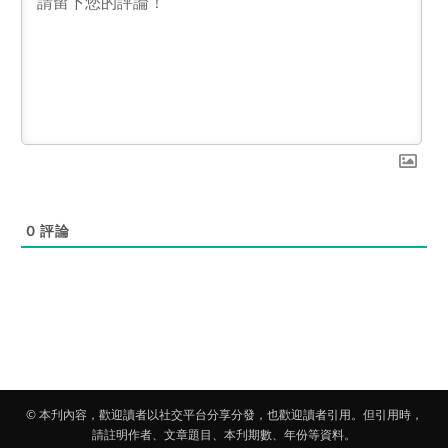
0
評論
© 本刋內容，歡迎讀者以社交平台分享分發，也歡迎讀者引用。但引用時，
請註明作者、文章題目、本刋期數、年份等資料。