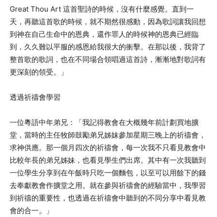
Great Thou Art 這首聖詩的時候，沒有什麼感覺。直到一
天，再聽這首歌的時候，就不期然很感動，因為歌詞讓我回想
到神在自己生命中的恩典，還作罪人的時候神的恩典已經臨
到，久久難以平服的感恩給我很大的衝擊。在那以後，我背了
整首歌的歌詞，也在不同場合領唱過這首詩，漸漸地對歌詞有
更深刻的領受。」
透過祈禱會學習
一位粵語中年弟兄：「我記得教會在大概幾年前計劃買地擴
堂，當時的主任牧師鼓勵弟兄姊妹參加星期三晚上的祈禱會，
求神供應。那一個月四次的祈禱會，每一次我不只看見教會中
比較年長的弟兄姊妹，也看見學生們出席。其中有一次我聽到
一位學生分享到在午飯時只吃一個麵包，以至可以用餘下的錢
去奉獻教會作擴堂之用。就在參與祈禱會的經驗當中，我學習
到祈禱的重要性，也透過在祈禱會中聽到的不同分享中看見教
會的合一。」