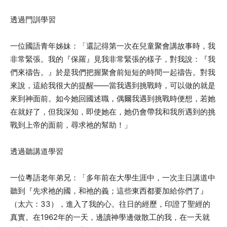
透過門訓學習
一位國語青年姊妹：「還記得第一次在兒童聚會講故事時，我
非常緊張。我的『保羅』見我非常緊張的樣子，對我說：『我
們來禱告。』於是我們把握聚會前短短的時間一起禱告。對我
來說，這給我很大的提醒――當我遇到挑戰時，可以做的就是
來到神面前。如今她回國述職，偶爾我遇到挑戰時便想，若她
在就好了，但我深知，即使她在，她仍會帶我和我所遇到的挑
戰到上帝的面前，尋求祂的幫助！」
透過聽講道學習
一位粵語老年弟兄：「多年前在大學生涯中，一次主日講道中
聽到『先求祂的國，和祂的義；這些東西都要加給你們了』
（太六：33），進入了我的心。往日的經歷，印證了聖經的
真實。在1962年的一天，邊讀神學邊做散工的我，在一天就