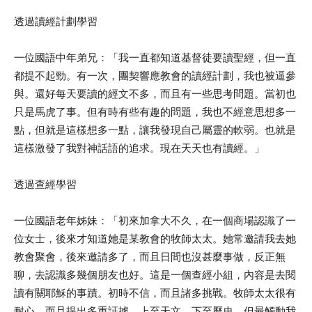
透過讀經計劃學習
一位國語中年弟兄：「我一直都知道基督徒要讀聖經，但一直
都提不起勁。有一次，團契響應教會的讀經計劃，我也被逼參
與。還好每天要讀的經文不多，而且有一些思考問題。當初也
只是馬虎了事。但有時有些有趣的問題，我也不經意思想多一
點，但就是這樣想多一點，讓我發現自己屬靈的軟弱。也就是
這樣激發了我對神話語的追求。現在天天也有讀經。」
透過查經學習
一位國語老年姊妹：「初來加拿大不久，在一個商場認識了一
位女士，後來才知道她是某教會的牧師太太。她常邀請我去她
教會聚會，後來邀請多了，而且日間也沒甚麼事做，反正無
聊，去認識多幾個朋友也好。這是一個查經小組，內容是去閱
讀有關耶穌的事蹟。初時不信，而且諸多挑戰。牧師太太很有
耐心，而且提出多重証據，上至天文、下至歷史。但最觸動我