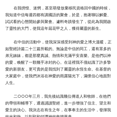
在我徬惶、迷惘，甚至萌發放棄移民資格回中國的時候，
我知道中信每週四都有講國語的聚會，於是，抱著聊以解憂、
試試看的心態開始參與聚會。遽料奇蹟發生了，從此為我開啟
了靈性的大門，使我這年屆花甲之人，獲得屬靈的新生。
在中信的活動中，使我深深感受到神的愛之博大溫暖，正
如聖經詩篇二十三篇所載的。無論是中信的同工，還有眾多的
弟兄姊妹，都是那麼真誠、熱情和充滿平安喜樂。是他們以神
的愛，喚醒了一顆幾乎冰封的心。在這裡我不僅結識了許多摯
愛的新朋友，更可貴的是我找到了屬靈的永恆生命。在基督的
大家庭中，使我們沐浴在神愛的雨露陽光下，滿懷信心地面對
人生。
二○○○年三月，我先後結識幾位傳道人和牧師，在他們
的帶領和輔導下，通過誦讀聖經，進一步增強了信主、望主和
愛主的決心。我決志在有生之年，在事奉主的生活中，發揮我
的光和熱，以彰顯和頌讚神的救贖恩典。