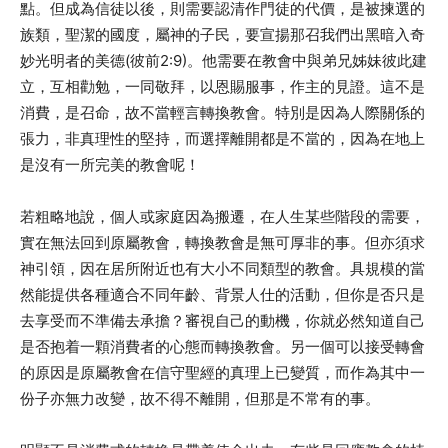
點。但成為信徒以後，則需要認清作門徒的代價，是被揀選的
族類，聖潔的國度，屬神的子民，要宣揚那召我們出黑暗入奇
妙光明者的美德(彼前2:9)。他需要在教會中與弟兄姊妹彼此建
立，互相勸勉，一同敬拜，以恩賜服事，作主的見證。這不是
消費，是召命，故不當輕言轉換教會。特別是因為人際關係的
張力，非真理性的堅持，而選擇離開都是不當的，因為在地上
是沒有一所完美的教會呢！
若粗略地說，個人或家庭因為搬遷，在人生某些階段的需要，
實在無法回到原屬教會，轉換教會是無可厚非的事。但亦須求
神引領，因在居所附近也有大小不同類型的教會。具規模的當
然能提供各種適合不同年齡、背景人仕的活動，但你是否只是
去享受而不準備去承擔？審視自己的動機，你就必然知道自己
是否抱着一顆消費者的心態而轉換教會。另一個可以接受轉會
的原因是原屬教會在信守聖經的真理上已變質，而作為其中一
份子亦無力改變，故不得不離開，但那是不常有的事。