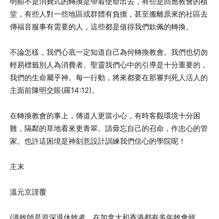
明顯不是消費式的轉換是帶着使命出去，有些是回應教會的植
堂，有些人對一些地區或群體有負擔，甚至搬離原來的社區去
傳福音服事有需要的人，這些都是值得我們欽佩的轉換。
不論怎樣，我們心底一定知道自己為何轉換教會。我們也切勿
輕易標籤別人為消費者。聖靈我們心中的引導是十分重要的，
我們的生命屬乎神。每一行動，將來都要在那審判死人活人的
主面前陳明交賬(羅14:12)。
在轉換教會的事上，傳道人更當小心，有時客觀環境十分困
難，隔鄰的草地看來更青翠。請毋忘自己的召命，作忠心的管
家。也許這困境是神刻意設計訓練我們信心的學院呢！
主末
溫元京謹覆
(溫牧師是資深退休牧者，在加拿大和香港都有多年牧會經