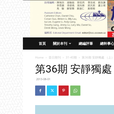
首頁
關於本刊
總編評筆
總幹事
Home
昔日期刊
31-40期
第36期 安靜獨處 （上
第36期 安靜獨處
2013-08-01