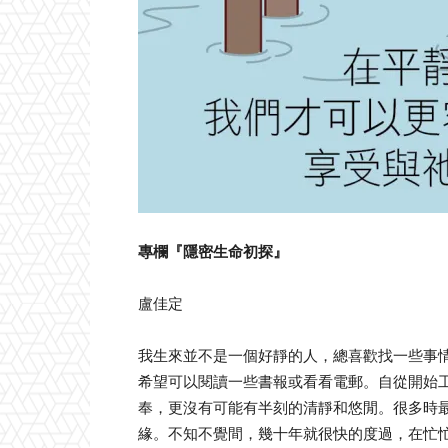
專欄『隱密生命初探』
盧佳定
我生來並不是一個好靜的人，總喜歡找一些事
希望可以閱讀一些書報或看看電郵。自從開始
奉，更沒有可能有半刻的清靜和悠閒。很多時最缺
緣。不知不覺間，幾十年就很快的度過，在忙