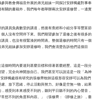
極參與教會傳福音外展的弟兄姐妹一同探討安靜獨處對事奉
讀有關的書籍外，我們每年都舉辦兩次安靜退修營，一邊實
好的講員負責數堂的講道，然後有查經和小組分享等豐富節
，個人沒有空間停下來。我們期望參加了退修之後有很多的
有講員，也沒有很緊湊的時間表。整個退修的時間只有一個
請弟兄姐妹參加安靜退修時，我們會清楚告訴他們這個目
在這個時間內要達到甚麼目標和得著甚麼經歷。這是一段分
期望，完全向神開放自己。我們甚至可以說這是一段「為神
God）。對安靜獨處很有研究的張修齊牧師這樣形容安靜可以為我們
憂慮、放下思緒，停止活動與努力。好像是空無一物，結果
的，感受到本來感受不到的，聽到平日聽不到的內心聲音，
平常想不到的角度和內容。」（張修齊：《靜修之旅》，臺