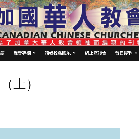
心語
聲音專欄
讀者投稿園地
網上座談會
昔日期刊
）
 （上）