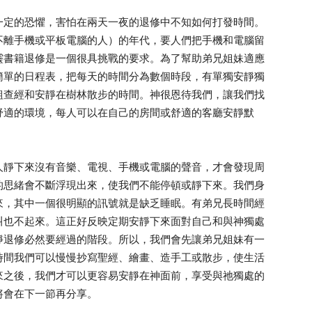
一定的恐懼，害怕在兩天一夜的退修中不知如何打發時間。
不離手機或平板電腦的人）的年代，要人們把手機和電腦留
靈書籍退修是一個很具挑戰的要求。為了幫助弟兄姐妹適應
簡單的日程表，把每天的時間分為數個時段，有單獨安靜獨
組查經和安靜在樹林散步的時間。神很恩待我們，讓我們找
舒適的環境，每人可以在自己的房間或舒適的客廳安靜默
人靜下來沒有音樂、電視、手機或電腦的聲音，才會發現周
的思緒會不斷浮現出來，使我們不能停頓或靜下來。我們身
來，其中一個很明顯的訊號就是缺乏睡眠。有弟兄長時間經
叫也不起來。這正好反映定期安靜下來面對自己和與神獨處
靜退修必然要經過的階段。所以，我們會先讓弟兄姐妹有一
時間我們可以慢慢抄寫聖經、繪畫、造手工或散步，使生活
來之後，我們才可以更容易安靜在神面前，享受與祂獨處的
將會在下一節再分享。