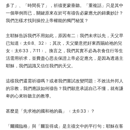
多了」、「時間長了」，祈禱更蒙垂聽。「重複話」只是其中
一個舉例而已，關鍵原來在於可有禱告必蒙應允的錦囊妙計？
我們怎樣才找到操控上帝權能的獨門秘笈？
主耶穌告訴我們不用如此，原因有二：我們未求以先，天父早
已知道﹙太6:8、32﹚；其次，天父樂意把好東西賜給祂的兒
女﹙太6:33，7:11﹚。換言之，我們其實不必為衣食住行等生
活需用祈求，並費盡心思去保證上帝必定應允，是因為透過主
耶穌，我們認識又信任我們的天父。
這樣我們還需祈禱嗎？或者我們嘗試改變問題：不效法外邦人
的宗教，我們應該如何禱告？我們願意承認自己不懂，就有謙
卑的心來聆聽主的教導。
甚麼是「先求祂的國和祂的義」 ﹙太6:33﹚？
「爾國臨格」與「爾旨得成」是主禱文中的平行句；耶穌在客