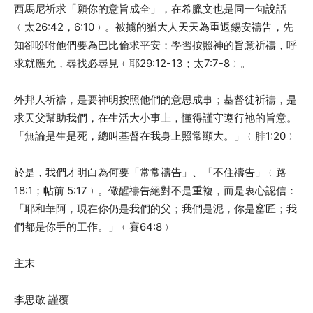
西馬尼祈求「願你的意旨成全」，在希臘文也是同一句說話
﹙太26:42，6:10﹚。被擄的猶大人天天為重返錫安禱告，先
知卻吩咐他們要為巴比倫求平安；學習按照神的旨意祈禱，呼
求就應允，尋找必尋見﹙耶29:12-13；太7:7-8﹚。
外邦人祈禱，是要神明按照他們的意思成事；基督徒祈禱，是
求天父幫助我們，在生活大小事上，懂得謹守遵行祂的旨意。
「無論是生是死，總叫基督在我身上照常顯大。」﹙腓1:20﹚
於是，我們才明白為何要「常常禱告」、「不住禱告」﹙路
18:1；帖前 5:17﹚。儆醒禱告絕對不是重複，而是衷心認信：
「耶和華阿，現在你仍是我們的父；我們是泥，你是窰匠；我
們都是你手的工作。」﹙賽64:8﹚
主末
李思敬 謹覆