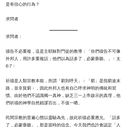
是有信心的行為？
求問者
求問者：
禱告不必重複，這是主耶穌對門徒的教導：「你們禱告不可像
外邦人，用許多重複話；他們以為話多了，必蒙垂聽。」﹙太
6:7﹚
祈禱是人類宗教本能，所謂「窮則呼天」﹙「窮」是指窮途末
路，並非貧窮﹚，因此外邦人也有自己呼求神明的傳統和習
慣。由於他們不認識獨一真神，缺乏三一上帝啟示的真理，他
們祈禱的神學自然錯謬百出，不值一哂。
民間宗教的普遍心態以靈驗為先，故此祈禱必重應允。「話多
了，必蒙垂聽」，那是當時的信念。今天我們也許會認定「人