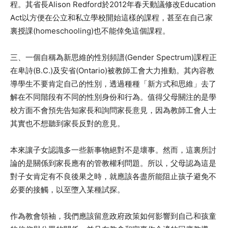
程。其省長Alison Redford於2012年春天動議修改Education
Act以方便在公立和私立學校開始這樣的課程，甚至在自己家
裏授課(homeschooling)也不能倖免這個課程。
三、一個自稱為新思維的性別頻譜(Gender Spectrum)課程正
在卑詩(B.C.)及安省(Ontario)被教師工會大力推動。其內容教
導學生不要肯定自己的性別，透過種種「新方式和思維」去了
解在不同階段有不同的性別身份和行為。值得父母關注的是學
校方面不會預先告知家長和詢問家長意見，因為教師工會人士
其實也不想聽到家長反對的意見。
本來讓子女認識多一些新事物絕對不是壞事。然而，這裏所討
論的是關係到家長應有的管教權利問題。所以，父母認為這是
對子女肯定有不良後果之時，就應該各盡所能阻止孩子避免不
必要的接觸，以至墮入某種試探。
作為教會領袖，我們應該留意政府政策如何影響到自己和孩童