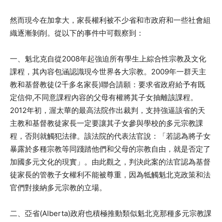
然而現今在加拿大，家長權利被不少省和市政府和一些社會組
織逐漸剝削。從以下的事件中可觀察到：
一、魁北克自從2008年起強迫所有學生上綜合性宗教及文化
課程，其內容包涵認識現今世界各大宗教。2009年一群天主
教和基督教徒(2千多名家長)聯合請願：要求省政府給予有既
定信仰,不同意課程內容的父母有權將其子女抽離該課程。
2012年初，渥太華的最高法院作出裁判，支持強逼該省的天
主教和基督教徒家長一定要讓其子女參與學校的多元宗教課
程，否則就觸犯法律。該法院的代表法官說：「若認為將子女
暴露於多種宗教等同踐踏他們和父母的宗教自由，就是否定了
加國多元文化的現實」。由此觀之，判決此案的法官認為基督
徒家長的管教子女權利不能被尊重，因為牴觸魁北克政策和法
官們對接納多元宗教的立場。
二、亞省(Alberta)政府也積極推動類似魁北克那種多元宗教課