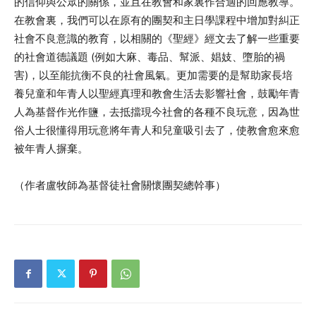
的信仰與公眾的關係，並且在教會和家裏作合適的回應教導。
在教會裏，我們可以在原有的團契和主日學課程中增加對糾正
社會不良意識的教育，以相關的《聖經》經文去了解一些重要
的社會道德議題 (例如大麻、毒品、幫派、娼妓、墮胎的禍
害)，以至能抗衡不良的社會風氣。更加需要的是幫助家長培
養兒童和年青人以聖經真理和教會生活去影響社會，鼓勵年青
人為基督作光作鹽，去抵擋現今社會的各種不良玩意，因為世
俗人士很懂得用玩意將年青人和兒童吸引去了，使教會愈來愈
被年青人摒棄。
（作者盧牧師為基督徒社會關懷團契總幹事）