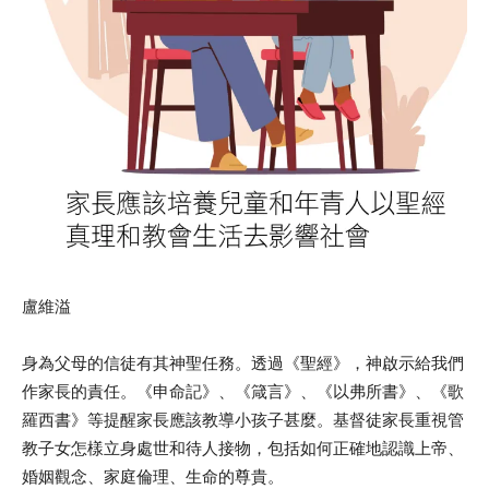
盧維溢
身為父母的信徒有其神聖任務。透過《聖經》，神啟示給我們
作家長的責任。《申命記》、《箴言》、《以弗所書》、《歌
羅西書》等提醒家長應該教導小孩子甚麼。基督徒家長重視管
教子女怎樣立身處世和待人接物，包括如何正確地認識上帝、
婚姻觀念、家庭倫理、生命的尊貴。