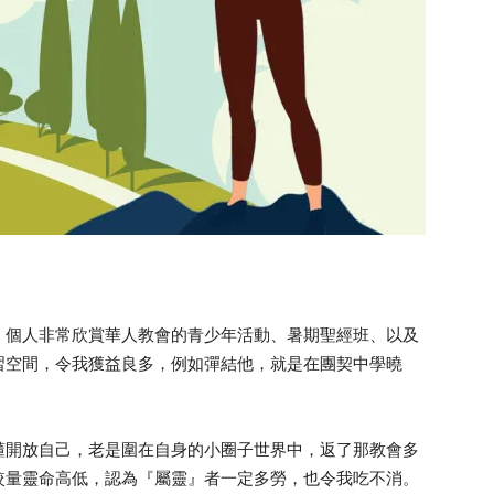
。個人非常欣賞華人教會的青少年活動、暑期聖經班、以及
習空間，令我獲益良多，例如彈結他，就是在團契中學曉
懂開放自己，老是圍在自身的小圈子世界中，返了那教會多
較量靈命高低，認為『屬靈』者一定多勞，也令我吃不消。