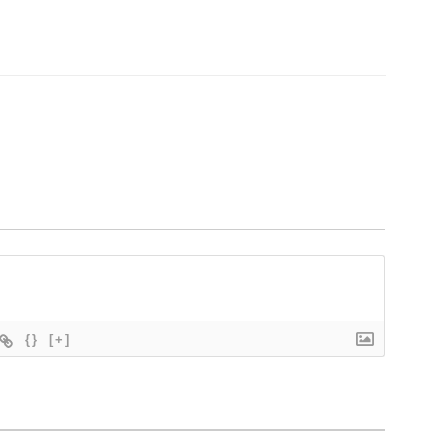
{}
[+]