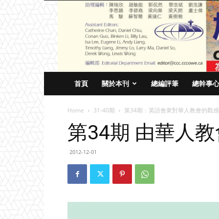
首頁
關於本刊
總編評筆
總幹事
Home
31-40期
第34期：英語會衆對華人教會的觀感
第34期 由華人
2012-12-01