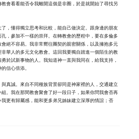
轉教會看看能否令我離開這個是非圈，於是就開始了尋找另
大了，懂得獨立思考和比較，能自己做決定。跟身邊的朋友
面孔，參加不一樣的崇拜。在轉教會的歷程中，要在多倫多
教會絕不容易。我非常嚮往團契的親密關係，以及擁抱多元
型非華人的多元文化教會。這回我要獨自踏進一個陌生的教
個勇於試新事物的人。我知道神一直與我同在，給我支持，
神的信心倍添。
、與真誠。來自不同種族背景卻同是神家裡的人，交通建立
小組。我在那間教會聚會了好一段日子，如果你問我會否再
令我更有歸屬感，能和更多弟兄姊妹建立深厚的情誼；否