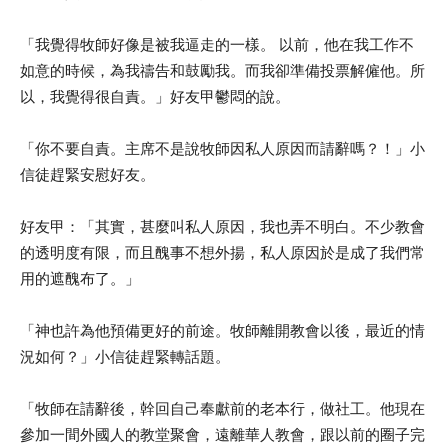
「我覺得牧師好像是被我逼走的一樣。 以前，他在我工作不
如意的時候，為我禱告和鼓勵我。而我卻準備投票解僱他。所
以，我覺得很自責。」好友甲鬱悶的說。
「你不要自責。主席不是說牧師因私人原因而請辭嗎？！」小
信徒趕緊安慰好友。
好友甲：「其實，甚麼叫私人原因，我也弄不明白。不少教會
的透明度有限，而且醜事不想外揚，私人原因於是成了我們常
用的遮醜布了。」
「神也許為他預備更好的前途。牧師離開教會以後，最近的情
況如何？」小信徒趕緊轉話題。
「牧師在請辭後，幹回自己奉獻前的老本行，做社工。他現在
參加一間外國人的教堂聚會，遠離華人教會，跟以前的圈子完