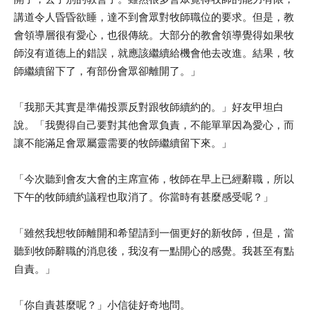
講道令人昏昏欲睡，達不到會眾對牧師職位的要求。但是，教
會領導層很有愛心，也很傳統。大部分的教會領導覺得如果牧
師沒有道德上的錯誤，就應該繼續給機會他去改進。結果，牧
師繼續留下了，有部份會眾卻離開了。」
「我那天其實是準備投票反對跟牧師續約的。」好友甲坦白
說。「我覺得自己要對其他會眾負責，不能單單因為愛心，而
讓不能滿足會眾屬靈需要的牧師繼續留下來。」
「今次聽到會友大會的主席宣佈，牧師在早上已經辭職，所以
下午的牧師續約議程也取消了。你當時有甚麼感受呢？」
「雖然我想牧師離開和希望請到一個更好的新牧師，但是，當
聽到牧師辭職的消息後，我沒有一點開心的感覺。我甚至有點
自責。」
「你自責甚麼呢？」小信徒好奇地問。