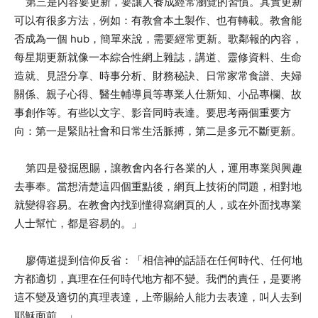
第三是內容要更新，要讓人養成經常瀏覽的習慣。其實更新
可以有很多方法，例如：有教會本土製作、也有轉載。教會能
否成為一個 hub，簡單來說，需要經常更新。歌鄰報的內容，
每星期更新就像一本綜合性網上雜誌，講道、靈修資料、生命
造就、見證分享、時事分析、財務秘訣、日常家常食譜、夫婦
關係、親子心得、醫生輔導員等專業人仕新知、小品專欄、故
事創作等。有些以文字、影音同時表達。要思考兩個重要方
向：第一是緊貼社會和日常生活脈搏，第二是多元不斷更新。
第四是發掘恩賜，讓教會內各行各業的人，運用專業與興趣
去事奉。當想清楚這四個重點後，網頁上技術的問題，相對地
就變得容易。在教會內找到懂得寫網頁的人，或在外面找專業
人士幫忙，都是容易的。」
廖傳道提到信仰反省：「相信神的話語在任何時代、任何地
方都適切，真理在任何時代地方都不變。我們的責任，是要將
這不變及適切的真理表達，上帝賜給人能力去表達，叫人去到
耶穌面前。」