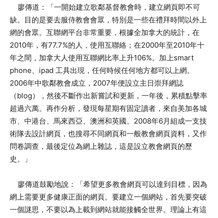
廖傳道：「一開始建立歌鄰基督教會時，建立網頁即不可
缺。目的是要去服侍教會會眾，特別是一些在禮拜時間以外上
網的會眾。互聯網平台非常重要，根據全加拿大的統計，在
2010年，有77.7%的人，使用互聯絡；在2000年至2010年十
年之間，加拿大人使用互聯網比率上升106%。加上smart
phone、ipad 工具出現，任何時候任何地方都可以上網。
2006年中歌鄰教會成立，2007年便設立主日崇拜網誌
（blog），然後不斷作出新嘗試和更新，一年後，累積點擊率
超過六萬。再作分析，發現每星期有固定讀者，來自美加各城
市、中港台、馬來西亞、澳洲和英國。2008年6月組成一支技
術隊去設計網頁，也搜尋不同網頁和一般教會網頁資料，又作
問卷調查，最後定位為網上雜誌，這是設立教會網頁的歷
史。」
廖傳道鼓勵地說：「希望更多教會網頁可以達到目標，因為
網上需要更多健康正面的網頁。要建立一個網站，首先要突破
一個謎思，不要以為上載到網站就能接觸全世界。理論上有這