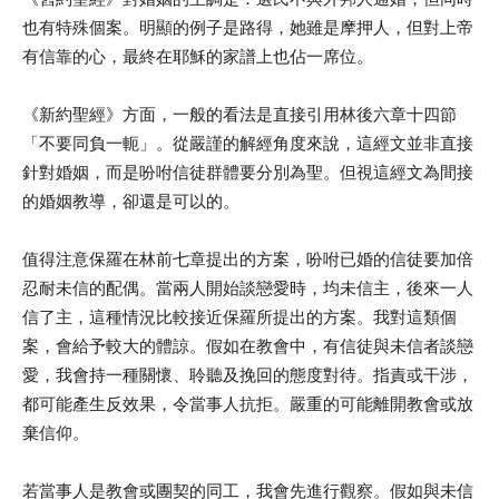
也有特殊個案。明顯的例子是路得，她雖是摩押人，但對上帝
有信靠的心，最終在耶穌的家譜上也佔一席位。
《新約聖經》方面，一般的看法是直接引用林後六章十四節
「不要同負一軛」。從嚴謹的解經角度來說，這經文並非直接
針對婚姻，而是吩咐信徒群體要分別為聖。但視這經文為間接
的婚姻教導，卻還是可以的。
值得注意保羅在林前七章提出的方案，吩咐已婚的信徒要加倍
忍耐未信的配偶。當兩人開始談戀愛時，均未信主，後來一人
信了主，這種情況比較接近保羅所提出的方案。我對這類個
案，會給予較大的體諒。假如在教會中，有信徒與未信者談戀
愛，我會持一種關懷、聆聽及挽回的態度對待。指責或干涉，
都可能產生反效果，令當事人抗拒。嚴重的可能離開教會或放
棄信仰。
若當事人是教會或團契的同工，我會先進行觀察。假如與未信