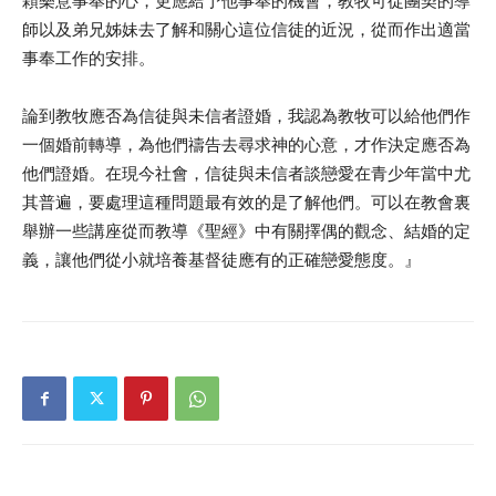
顆樂意事奉的心，更應給予他事奉的機會，教牧可從團契的導
師以及弟兄姊妹去了解和關心這位信徒的近況，從而作出適當
事奉工作的安排。
論到教牧應否為信徒與未信者證婚，我認為教牧可以給他們作
一個婚前轉導，為他們禱告去尋求神的心意，才作決定應否為
他們證婚。在現今社會，信徒與未信者談戀愛在青少年當中尤
其普遍，要處理這種問題最有效的是了解他們。可以在教會裏
舉辦一些講座從而教導《聖經》中有關擇偶的觀念、結婚的定
義，讓他們從小就培養基督徒應有的正確戀愛態度。』