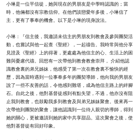
小琳是一位平信徒，她與現在的男朋友是中學時認識的；當
時，他倆都沒有宗教信仰。在他們談戀愛年多後，小琳信了
主，更有了事奉的機會。以下是小琳的現身說法。
小琳：『信主後，我邀請未信主的男朋友到教會及參與團契活
動，也嘗試與他一起查《聖經》，一起禱告。我時常與他分享
見證及《聖經》上的得著，更處處為他信主的心、生活上的困
難與憂慮代禱。回想有一次帶他到教會教會崇拜， 介紹他認
識教會裏的弟兄姊妹，他感受了第一次在教會裏不愉快的經
歷，因為當時遇到一位事奉多年的團契導師，他向我的男朋友
說了一些不友善的話，令他感到難堪，成為他信主路上的絆腳
石。自此之後，他對基督徒感到有點失望，不過，他亦沒有阻
止我到教會，也鼓勵我多到教會及與弟兄姊妹聚會。後來再一
次帶他到團契的聚會，讓他認識到一位待人親切的導師，得到
她的關心，更被邀請到她的家中共享甜品。這次聚會之後，使
他對基督徒有回好印象。