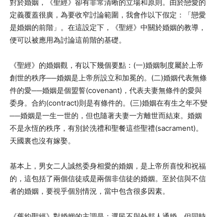
對於婚姻，《聖經》卻有非常清晰的立場和原則。由於戀愛的
定義覆蓋很廣，為要收窄討論範圍，我會作以下假定：「戀愛
是婚姻的前階」。在這設定下，《聖經》中關於婚姻的教導，
便可以被應用為討論這前階的基礎。
《聖經》的婚姻觀，有以下幾個要點：(一)婚姻制度屬於上帝
創世的秩序──婚姻是上帝所設立和加冕的。(二)婚姻代表無條
件的愛──婚姻是個盟誓(covenant)，代表夫妻無條件的愛與
委身。合約(contract)則是有條件的。(三)婚姻在有生之年不變
──婚姻是一生一世的，但也隨著夫妻一方離世而結束。婚姻
不是永恆的秩序，有別於洗禮和聖餐這些聖禮(sacrament)。
天國裏也沒有嫁娶。
基本上，男女二人誠然委身相愛的婚姻，是上帝所喜悅和祝福
的，這包括了兩個信徒或是兩個非信徒的婚姻。至於信與不信
者的婚姻，要視乎個別情況，當中包含很多因素。
《舊約聖經》對婚姻的主調是：選民不與外邦人通婚，但同時