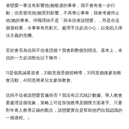
者戀愛一事沒有影響他/她敬虔的事奉，我不會有進一步行
動；但若發現他/她受到影響，不再專心事奉，我會考慮停止
他/她的事奉。停職理由不是「與未信者談戀愛」，而是在這
個過程裏，令事奉有所虧欠。處理手法必須小心，以免陷入律
法主義的危機。
至於會否為信與不信者證婚？我會斟酌個別情況。基本上，未
信的一方必須附合以下條件：
1)是個真誠慕道者，2)願意接受婚前轉導，3)同意婚後參加教
會活動，4)同意將來兒女參加教會。
信與不信者談戀愛普遍與否？我沒有正式統計數據。華人教會
要處理這個現象，策略上可從加強教導及關懷方面著手。只要
對年青人教導正確的觀念，談戀愛實在是幫助他們自我認識的
一個過程。』