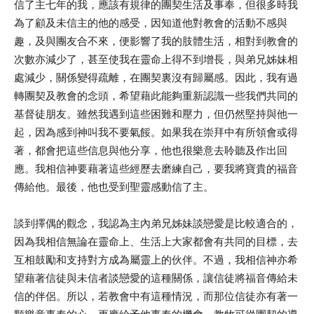
信了主七年的我，應該有規律的團契生活及事奉，但很多時我
為了顧及未信主的他的感受，因知道他對教會的活動不感與
趣，及與團友合不來，便影響了我的肢體生活，相對到教會的
次數亦減少了，甚至使我在靈命上得不到增長，與弟兄姊妹相
處減少，關係變得疏離，在團契裏沒有歸屬感。因此，我有過
轉團契及教會的念頭，希望藉此能夠重新認識一些我們共同的
基督徒朋友。雖然我遇到這些困難和壓力，但仍然堅持與他一
起，因為感到神叫我不要氣餒。如果我在崇拜中有所領會或得
著，都會把這些信息與他分享，他也很樂意去聆聽及作出回
應。我相信神要藉著這些經歷去磨練自己，要我將寶貴的福音
傳給他。最後，他也受到聖靈感動信了主。
談到擇偶的觀念，我認為主內弟兄姊妹談戀愛是比較適合的，
因為我相信無論在靈命上、生活上大家都會有共同的目標，去
互相鼓勵和支持對方成為屬靈上的伙伴。不過，我相信神亦希
望藉著信徒與未信者談戀愛的這種關係，讓信徒將福音傳給未
信的伴侶。所以，若教會中有這種情況，而那位信徒亦有著一