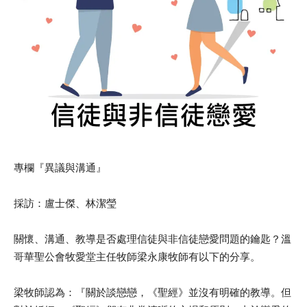
專欄『異議與溝通』
採訪：盧士傑、林潔瑩
關懷、溝通、教導是否處理信徒與非信徒戀愛問題的鑰匙？溫
哥華聖公會牧愛堂主任牧師梁永康牧師有以下的分享。
梁牧師認為：『關於談戀戀，《聖經》並沒有明確的教導。但