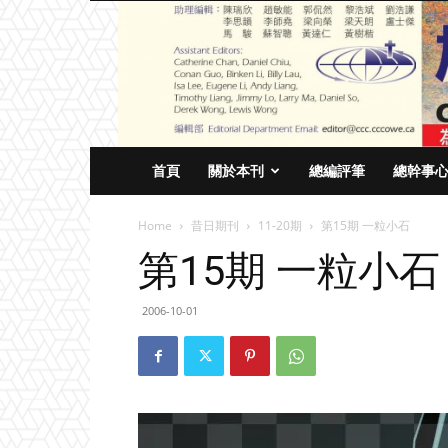
首頁
關於本刊
總編評筆
總幹事
Home
昔日期刊
11-20期
第15期 一粒小石
第15期 一粒小石
2006-10-01