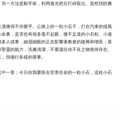
；另一方法是動手術，利用激光把石打碎取出。當然預防勝
。
大漢痛得不亦樂乎。公路上的一粒小石子，打在汽車的擋風
生命裏，是否也有很多毫不起眼，微不足道的小石粒、小過
很多人或事，細眉細眼的正在影響著教會的復興和增長；甚
著聖靈的能力，洗滌清潔，不要讓任何不良之物僥倖存在。
疚，預備行各樣的善事。
其中一害；今日你我要除去苦害生命的一粒小石，這粒小石