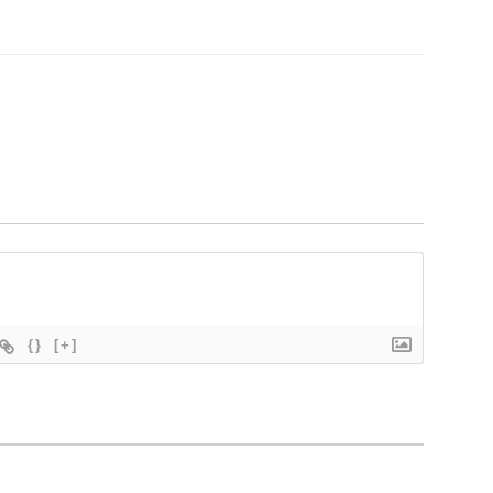
{}
[+]