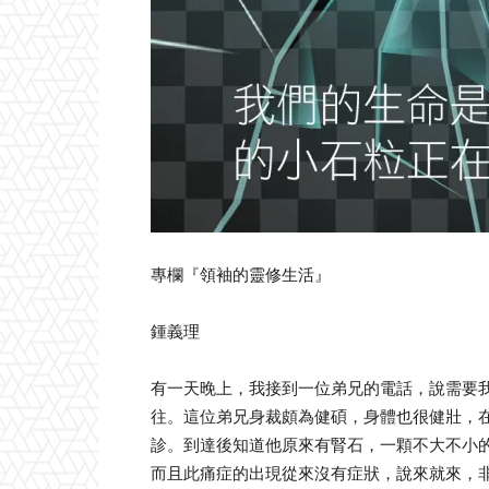
專欄『領袖的靈修生活』
鍾義理
有一天晚上，我接到一位弟兄的電話，說需要
往。這位弟兄身裁頗為健碩，身體也很健壯，
診。到達後知道他原來有腎石，一顆不大不小
而且此痛症的出現從來沒有症狀，說來就來，