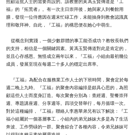
照顧這批人士的需要而設的。該教會的黃馮玉賢傳道是『工
福』的『拓荒者』。有一次主日崇拜後，她與家人到餐館用
膳，發現一位侍應因在週末忙碌工作，未能抽身到教會認識真
理和敬拜神。自此，『工福』的構思便在她心中萌生。
從概念到實踐，一個少數群體的事工能否成功？教牧長執們
的支持，相信是一個關鍵因素。黃馮玉賢傳道對此是肯定的，
並且心存感恩。無怪成立兩年以來，『工福』小組由最初幾位
成員，發展至現在每週二十多人的穩定出席率。
『工福』為配合在服務業工作人士的下班時間，聚會定於每
週二晚上九時。『工福』的聚會內容編排是頗具心思的，為照
顧這些人士而度身訂造。每次聚會分別為：查經週、聖餐崇拜
週、專題講座週、分享週等。四項交替舉行，每月循環一次。
對於這種編排，『工福』聯絡人李惠華弟兄有以下解說：『工
福小組屬於一個基層事工，小組內的弟兄姊妹大多是為了生活
奔波、工作勞碌的一群。聚會綜合了各種內容，令弟兄姊妹可
以得到各種元素的屬靈造就。』