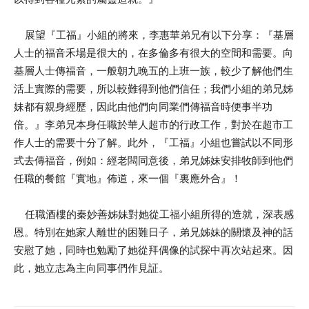
展望『工福』小組的將來，李惠華弟兄有以下分享：『基層
人士的福音禾場是很大的，在多倫多有很大的空間和需要。向
基層人士傳福音，一般朝九晚五的上班一族，較少了解他們生
活上實際的需要，所以較難得到他們信任；我們小組的弟兄姊
妹都有親身經歷，因此由他們向同業們傳福音時便事半功
倍。』李弟兄本身任職於華人超市的行政工作，對於在超市工
作人士的需要十分了解。此外，『工福』小組也嘗試以不同形
式去傳福音，例如：經老闆同意後，弟兄姊妹安排牧師到他們
任職的餐館『實地』佈道，來一個『裏應外合』！
任職酒樓的秦妙善姊妹對她從工福小組所得的造就，深表感
恩。特別在她家人離世的困難日子，弟兄姊妹的關懷及神的話
安慰了她，同時也勉勵了她從拜偶像的試探中再次站起來。因
此，她立志為主向同事們作見証。