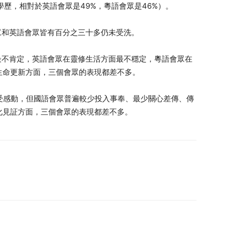
上學歷，相對於英語會眾是49%，粵語會眾是46%）。
眾和英語會眾皆有百分之三十多仍未受洗。
最不肯定，英語會眾在靈修生活方面最不穩定，粵語會眾在
生命更新方面，三個會眾的表現都差不多。
中受感動，但國語會眾普遍較少投入事奉、最少關心差傳、傳
化見証方面，三個會眾的表現都差不多。