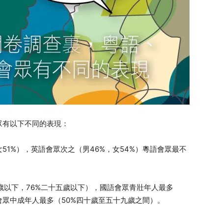
眾有以下不同的表現：
女51%），英語會眾次之（男46%，女54%）粵語會眾最不
九歲以下，76%二十五歲以下），國語會眾青壯年人最多
會眾中成年人最多（50%四十歲至五十九歲之間）。