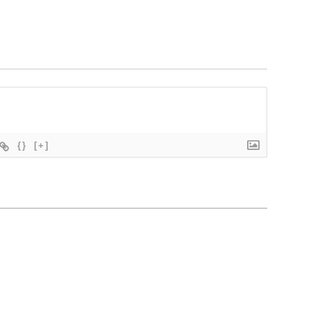
{}
[+]