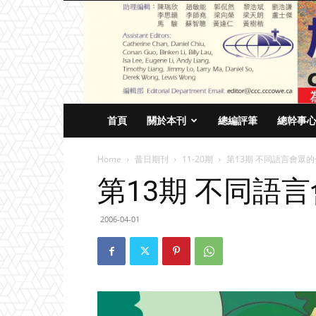
首頁
關於本刊
總編評筆
總幹事
Home
昔日期刊
11-20期
第13期 不同語言會眾
第13期 不同語
2006-04-01