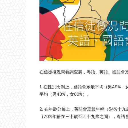
在信徒概況問卷調查裏，粵語、英語、國語會
1. 在性別比例上，國語會眾最平均（男49%，
平均（男40%，女60%）。
2. 在年齡分佈上，英語會眾最年輕（54%十
（70%年齡在三十歲至四十九歲之間），粵語