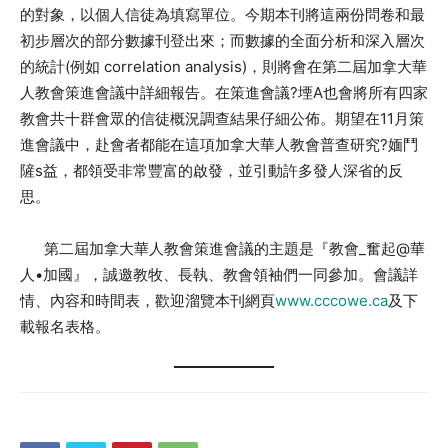
的對象，以個人信徒為填寫單位。今期本刊將這兩份問卷和最
初步層次的部分數據刊登出來；而數據的全面分析和深入層次
的統計(例如 correlation analysis)，則將會在第二屆加拿大華
人教會策進會議中詳細報告。在策進會議?堙A也會將所有四家
教會共十群會眾的信徒概況調查結果仔細公佈。期望在11月策
進會議中，赴會者都能在這項加拿大華人教會普查研究?媔鬥
隡s益，都領受非常豐富的啟發，並引動許多發人深省的反
思。
第二屆加拿大華人教會策進會議的主題是『教會_奮起@華
人•加國』，誠邀教牧、長執、教會領袖們一同參加。會議詳
情、內容和時間表，歡迎溜覽本刊網頁
www.cccowe.ca
及下
載報名表格。