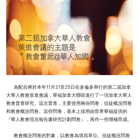
為配合將於本年11月21至25日在多倫多舉行的第二屆加拿
大華人教會策進會議，華福加拿大聯區進行了一項加拿大華人
教會普查研究。這次普查，主要使用兩份問卷：信徒概況問卷
和教會概況問卷。這些問卷，基本上採用由世界華福提供的
『華人教會現況報告書研究計劃問卷』，再作一些增補而成。
教會概況問卷的對象，以教會為填寫單位。信徒概況問卷