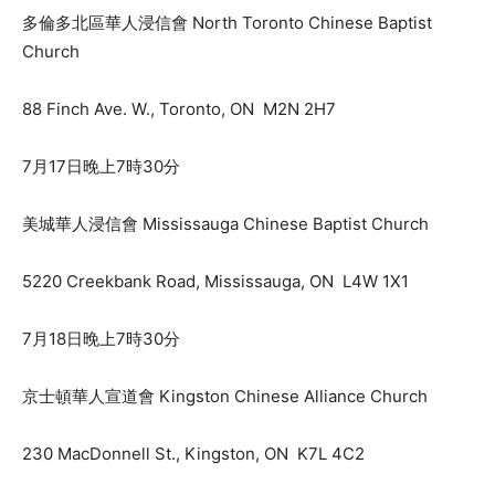
多倫多北區華人浸信會 North Toronto Chinese Baptist
Church
88 Finch Ave. W., Toronto, ON M2N 2H7
7月17日晚上7時30分
美城華人浸信會 Mississauga Chinese Baptist Church
5220 Creekbank Road, Mississauga, ON L4W 1X1
7月18日晚上7時30分
京士頓華人宣道會 Kingston Chinese Alliance Church
230 MacDonnell St., Kingston, ON K7L 4C2