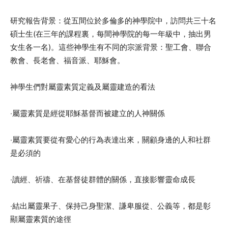
研究報告背景：從五間位於多倫多的神學院中，訪問共三十名
碩士生(在三年的課程裏，每間神學院的每一年級中，抽出男
女生各一名)。這些神學生有不同的宗派背景：聖工會、聯合
教會、長老會、福音派、耶穌會。
神學生們對屬靈素質定義及屬靈建造的看法
‧屬靈素質是經從耶穌基督而被建立的人神關係
‧屬靈素質要從有愛心的行為表達出來，關顧身邊的人和社群
是必須的
‧讀經、祈禱、在基督徒群體的關係，直接影響靈命成長
‧結出屬靈果子、保持己身聖潔、謙卑服從、公義等，都是彰
顯屬靈素質的途徑