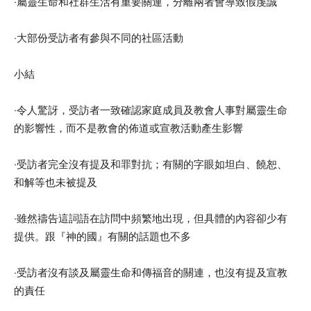
‧屬靈生命和社群生活有重要關連，分離兩者會導致假虔誠
‧大部份受訪者有參與不同的社區活動
小結
‧令人驚訝，受訪者一致確認家庭成員及教會人事對屬靈生命
的影響性，而不是教會的佈道或宣教活動產生影響
‧受訪者完全沒有提及和罪對抗；有關的字眼如坦白、饒恕、
和解等也未被提及
‧雖然禱告這詞語在訪問中頻繁地出現，但具體的內容卻少有
提供。跟『神的國』有關的話題也不多
‧受訪者沒有談及屬靈生命和傳福音的關連，也沒有提及宣教
的責任